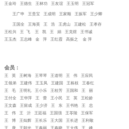
王金玲 王德生 王林功 王友谊 王玉明 王冠军
王广申 王贵宝 王成明 王家顺 王振军 王少卿
王国全 王海英 王 浩 王虎山 王建松 王孝存
王松兴 王 飞 王 凯 王 娟 王克煜 王书诚
王玉杰 王志峰 金 萍 王红霞 高振之 金 萍
会员：
王 英 王树海 王琴琴 王道明 王 伟 王应民
王领弟 王建伟 王玉凤 王建国 王栋枝 王春红
王 毛 王明礼 王小乐 王桂芳 王国和 王 丽
王付全 王华萍 王 蕾 王小民 王 英 王松龄
王文森 王留成 王少济 王 东 王书艳 王 忠
王 伟 王 沂 王廷福 王国强 王苓陵 王保军
王 博 王灿辉 王长乐 王大国 王长进 王利敬
王 庚 王朝光 王春丽 王春晓 王大伟 王 峰