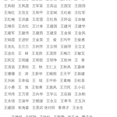
王风朝 王凤霞 王军富 王高运 王国宝 王国强
王海红 王浩文 王和平 王宏斌 王红彬 王红军
王红梅 王洪森 王宏霞 王红燕 王怀远 王欢敏
王继芬 王吉红 王计来 王建国 王建河 王建华
王建军 王建伟 王建西 王建亚 王金保 王金风
王锦霞 王进轩 王金英 王 俊 王均平 王俊勇
王克礼 王兰兰 王利芳 王立明 王丽萍 王立文
王连生 王 林 王龙胜 王茂营 王梅兰 王敏宝
王民宝 王明建 王明哲 王明争 王乾坤 王 青
王清选 王青松 王 秋 王仁义 王秋风 王森林
王珊珊 王 涛 王新华 王晓雨 王天平 王新建
王兴标 王幸福 王 续 王中朴 王素梅 王松喜
王小勇 王 旭 王智勇 王惠风 王万民 王小召
王书伟 王万里 王向华 王学云 王应丽 王永刚
王永强 王淑华 王晓捷 王永立 王孝书 王玉兴
王建国 朱海森 王景武
张付田 鲁厚才 王全生