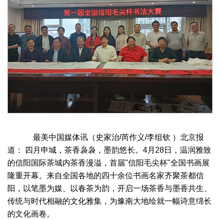
最美中国媒体讯（史家治/芮作义/李组钦 ）北京报
道： 四月申城，茶香袅袅，墨韵悠长。4月28日，温润雅致
的信阳国际茶城内茶香漫溢，首届"信阳毛尖杯"全国书画展
隆重开幕。来自全国各地的四十余位书画名家齐聚茶都信
阳，以笔墨为媒、以春茶为韵，开启一场茶香与墨香共生、
传统与时代相融的文化雅集，为豫南大地绘就一幅诗意绵长
的文化画卷。