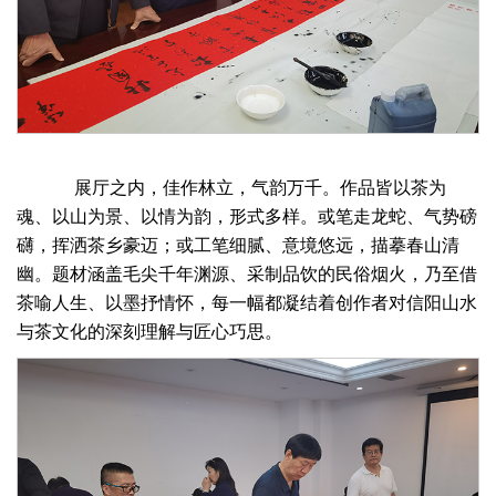
展厅之内，佳作林立，气韵万千。作品皆以茶为
魂、以山为景、以情为韵，形式多样。或笔走龙蛇、气势磅
礴，挥洒茶乡豪迈；或工笔细腻、意境悠远，描摹春山清
幽。题材涵盖毛尖千年渊源、采制品饮的民俗烟火，乃至借
茶喻人生、以墨抒情怀，每一幅都凝结着创作者对信阳山水
与茶文化的深刻理解与匠心巧思。