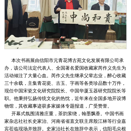
本次书画展由信阳市元青花博古苑文化发展有限公司承
办，该公司法定代表人、全国著名爱国收藏家芮作义先生为
活动倾注了大量心血。芮作义先生继承父辈志业，醉心收藏
三十余载，主集青花瓷、古玉、字画等各类珍品数十万件，
现任中国宋瓷文化研究院院长、中国华厦玉器研究院院长等
职。他秉持弘扬传统文化的热忱，近年来在全国多地开设博
物馆，其收藏事迹获多家媒体专题报道，广受赞誉。
开幕式氛围清雅庄重，茶韵萦绕，翰墨飘香。中国书画
家杂志社社长史家治、河南省省直文联主席殷江林等行业嘉
宾莅临现场并致辞。史家治社长在致辞中表示，信阳毛尖根